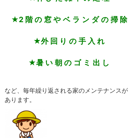
★2 階 の 窓 や ベ ラ ン ダ の 掃 除
★外 回 り の 手 入 れ
★暑 い 朝 の ゴ ミ 出 し
など、毎年繰り返される家のメンテナンスが
あります。