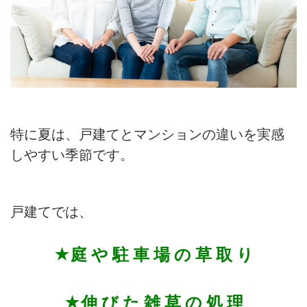
特に夏は、戸建てとマンションの違いを実感
しやすい季節です。
戸建てでは、
★庭 や 駐 車 場 の 草 取 り
★伸 び た 雑 草 の 処 理