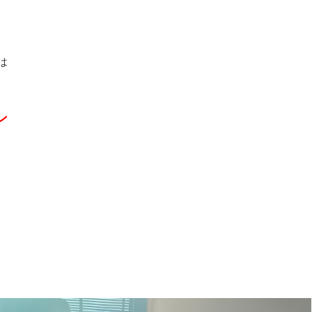
は
ン
。