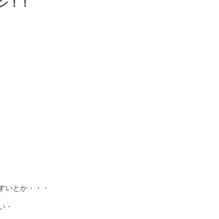
ン！！
すいとか・・・
い・